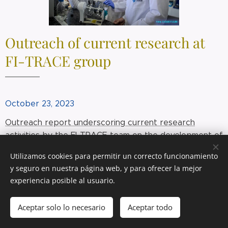
Outreach of current research at
FI-TRACE group
October 23, 2023
Outreach report underscoring current research
activities by the FI-TRACE team on the development of
liposome-based biomimetic materials...
Utilizamos cookies para permitir un correcto funcionamiento
y seguro en nuestra página web, y para ofrecer la mejor
experiencia posible al usuario.
Aceptar solo lo necesario
Aceptar todo
Cookies